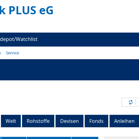
k PLUS eG
depot/Watchlist
n
Service
Inh
Welt
Rohstoffe
Devisen
Fonds
Anleihen