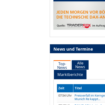
News und Termine
Alle
Top-
News
News
Marktberichte
Zeit
Titel
07:54 Uhr
Preisverfall im Kernge
Munich Re kappt...