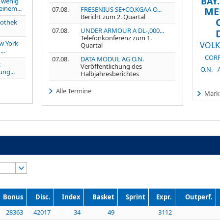
BAY
 wenig
einem...
07.08.
FRESENIUS SE+CO.KGAA O...
ME
Bericht zum 2. Quartal
othek
07.08.
UNDER ARMOUR A DL-,000...
Telefonkonferenz zum 1.
w York
VOLK
Quartal
..
CORP
07.08.
DATA MODUL AG O.N.
:
Veröffentlichung des
O.N.
ng...
Halbjahresberichtes
Alle Termine
Markt
Bonus
Disc.
Index
Basket
Sprint
Expr.
Outperf.
28363
42017
34
49
3112