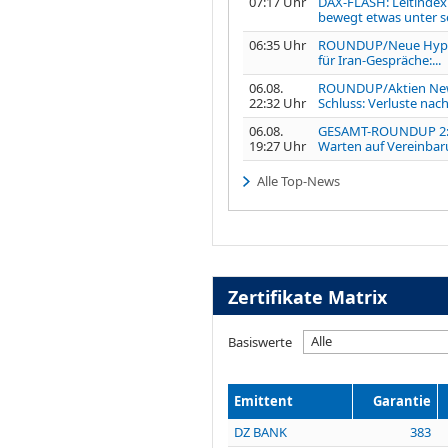
07:17 Uhr
DAX-FLASH: Leitindex
bewegt etwas unter s
06:35 Uhr
ROUNDUP/Neue Hyp
für Iran-Gespräche:...
06.08.
ROUNDUP/Aktien Ne
22:32 Uhr
Schluss: Verluste nach.
06.08.
GESAMT-ROUNDUP 2
19:27 Uhr
Warten auf Vereinbaru
Alle Top-News
Zertifikate Matrix
Alle
Basiswerte
Emittent
Garantie
DZ BANK
383