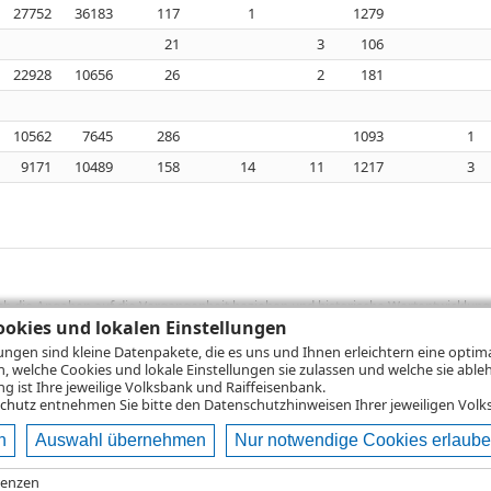
27752
36183
117
1
1279
21
3
106
22928
10656
26
2
181
10562
7645
286
1093
1
9171
10489
158
14
11
1217
3
sich die Angaben auf die Vergangenheit beziehen und historische Wertentwicklunge
rformanceangaben handelt es sich stets um Bruttowertangaben. Bei Bruttowertang
okies und lokalen Einstellungen
), die beim Erwerb von Wertpapieren in der Regel anfallen, nicht berücksichti
lungen sind kleine Datenpakete, die es uns und Ihnen erleichtern eine opti
lungsrechner können Sie auf den einzelnen Wertpapierseiten Ihre individuell b
n, welche Cookies und lokale Einstellungen sie zulassen und welche sie able
gung sämtlicher Transaktionskosten und etwaigen Depotgebühren ergibt, errechne
 ist Ihre jeweilige Volksbank und Raiffeisenbank.
ungsschwankungen steigen oder fallen.
chutz
entnehmen Sie bitte den Datenschutzhinweisen Ihrer jeweiligen Volks
n
Auswahl übernehmen
Nur notwendige Cookies erlaub
ie
Nutzungsbedingungen
Datenschutz
Hilfe
renzen