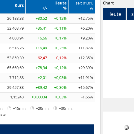
Heute
seit 01.01.
Chart
Kurs
+/-
%
%
Heute
s
26.188,38
+30,52
+0,12%
+12,75%
32.408,79
+36,41
+0,11%
+6,20%
4.008,94
+6,66
+0,17%
+9,20%
6.516,26
+16,49
+0,25%
+11,87%
53.859,39
-62,47
-0,12%
+12,35%
65.660,69
+78,34
+0,12%
+29,39%
7.712,88
+2,01
+0,03%
+11,91%
29.457,38
+89,42
+0,30%
+15,67%
1,15243
+0,00034
+0,03%
-1,66%
n.
+15min.
+20min.
+30min.
iste