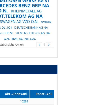
.MOTOREN WERKE AG ST
RCEDES-BENZ GRP NA
O.N.
RHEINMETALL AG
DT.TELEKOM AG NA
SWAGEN AG VZO O.N.
NVIDIA
. DL-,001
DEUTSCHE BANK AG NA
AIRBUS SE
SIEMENS ENERGY AG NA
O.N.
RWE AG INH O.N.
übersicht Aktien
1
Akt.-/Indexanl.
Rohst.-Anl.
10239