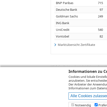
BNP Paribas
715
Deutsche Bank
97
Goldman Sachs
249
ING Bank
UniCredit
540
Vontobel
82
Marktübersicht Zertifikate
Wichtig:
Es ist zu berücksichtigen, dass 
zukünftige Ergebnisse darstellen. Bei Pe
Informationen zu Co
Provisionen, Gebühren und andere Entgelte
Cookies und lokale Einstel
Depotgebühren hinzu. Mit dem Wertentwick
anzubieten. Sie entscheide
Performance, die sich unter Berücksichti
Der Anbieter der Anwendung
kann die Rendite zudem infolge von Währ
Informationen zum
Datens
Alle Cookies zulasse
© 2026
DZ BANK AG
Bitte beachten Sie d
Notwendig
Präfe