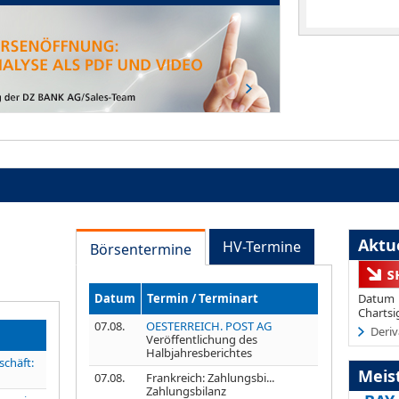
Aktue
HV-Termine
Börsentermine
Datum
Termin / Terminart
Datum
Chartsi
07.08.
OESTERREICH. POST AG
Deriv
Veröffentlichung des
Halbjahresberichtes
schäft:
Meis
07.08.
Frankreich: Zahlungsbi...
Zahlungsbilanz