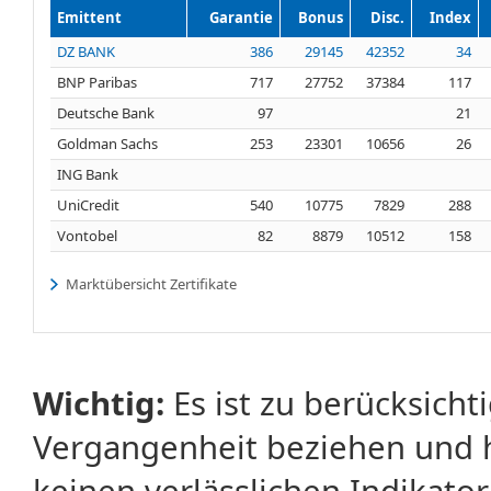
Emittent
Garantie
Bonus
Disc.
Index
DZ BANK
386
29145
42352
34
BNP Paribas
717
27752
37384
117
Deutsche Bank
97
21
Goldman Sachs
253
23301
10656
26
ING Bank
UniCredit
540
10775
7829
288
Vontobel
82
8879
10512
158
Marktübersicht Zertifikate
Wichtig:
Es ist zu berücksicht
Vergangenheit beziehen und 
keinen verlässlichen Indikator