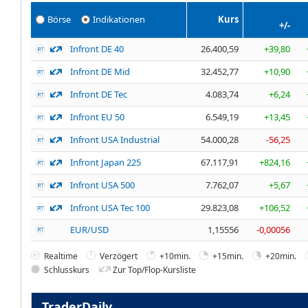
Börse
Indikationen
Kurs
+/-
Infront DE 40
26.400,59
+39,80
Infront DE Mid
32.452,77
+10,90
Infront DE Tec
4.083,74
+6,24
Infront EU 50
6.549,19
+13,45
Infront USA Industrial
54.000,28
-56,25
Infront Japan 225
67.117,91
+824,16
Infront USA 500
7.762,07
+5,67
Infront USA Tec 100
29.823,08
+106,52
EUR/USD
1,15556
-0,00056
Realtime
Verzögert
+10min.
+15min.
+20min.
Schlusskurs
Zur Top/Flop-Kursliste
TraderDaily