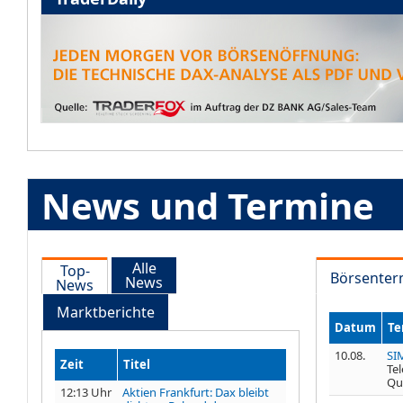
News und Termine
Alle
Top-
Börsenter
News
News
Marktberichte
Datum
Te
10.08.
SI
Zeit
Titel
Te
Qu
12:13 Uhr
Aktien Frankfurt: Dax bleibt