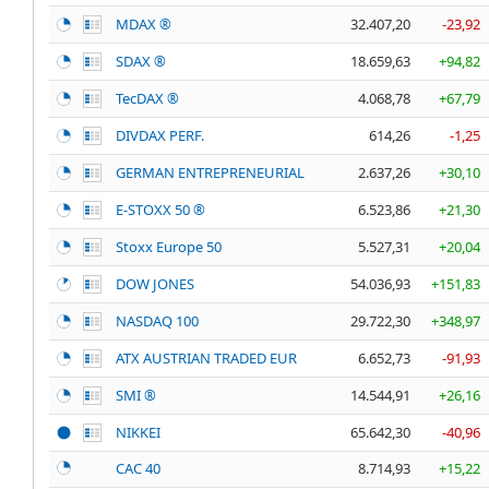
MDAX ®
32.407,20
-23,92
SDAX ®
18.659,63
+94,82
TecDAX ®
4.068,78
+67,79
DIVDAX PERF.
614,26
-1,25
GERMAN ENTREPRENEURIAL
2.637,26
+30,10
E-STOXX 50 ®
6.523,86
+21,30
Stoxx Europe 50
5.527,31
+20,04
DOW JONES
54.036,93
+151,83
NASDAQ 100
29.722,30
+348,97
ATX AUSTRIAN TRADED EUR
6.652,73
-91,93
SMI ®
14.544,91
+26,16
NIKKEI
65.642,30
-40,96
CAC 40
8.714,93
+15,22