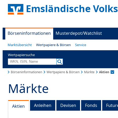
Emsländische Volk
Börseninformationen
Musterdepot/Watchlist
Marktübersicht
Wertpapiere & Börsen
Service
Wertpapiersuche
Börseninformationen
Wertpapiere & Börsen
Märkte
Aktien
Märkte
Anleihen
Devisen
Fonds
Futur
Aktien