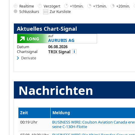
Realtime
Verzögert
+10min.
+15min.
+20min.
Schlusskurs
Zur Kursliste
Aktuelles Chart-Signal
auf
AURUBIS AG
Datum
06.08.2026
Chartsignal
TRIX Signal
Derivate
Nachrichten
Zeit
Meldung
00:19 Uhr
BUSINESS WIRE: Coulson Aviation Canada erwi
seine C-130H-Flotte
07.08. 10:39 Uhr
BUSINESS WIRE: Die Khimji Ramdas Group entsc