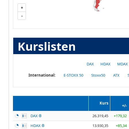
+
-
Kurslisten
DAX
HDAX
MDAX
International:
E-STOXX 50
Stoxx50
ATX
Kurs
+/-
DAX ®
26.319,45
+179,32
HDAX ®
13.930,35
+85,34