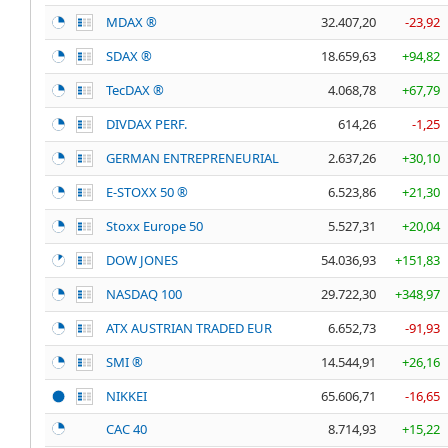
MDAX ®
32.407,20
-23,92
SDAX ®
18.659,63
+94,82
TecDAX ®
4.068,78
+67,79
DIVDAX PERF.
614,26
-1,25
GERMAN ENTREPRENEURIAL
2.637,26
+30,10
E-STOXX 50 ®
6.523,86
+21,30
Stoxx Europe 50
5.527,31
+20,04
DOW JONES
54.036,93
+151,83
NASDAQ 100
29.722,30
+348,97
ATX AUSTRIAN TRADED EUR
6.652,73
-91,93
SMI ®
14.544,91
+26,16
NIKKEI
65.606,71
-16,65
CAC 40
8.714,93
+15,22