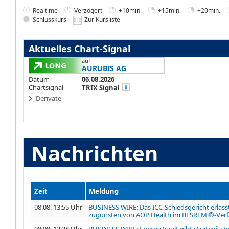
Realtime
Verzögert
+10min.
+15min.
+20min.
Schlusskurs
Zur Kursliste
Aktuelles Chart-Signal
auf
AURUBIS AG
Datum
06.08.2026
Chartsignal
TRIX Signal
Derivate
Nachrichten
Zeit
Meldung
08.08. 13:55 Uhr
BUSINESS WIRE: Das ICC-Schiedsgericht erläs
zugunsten von AOP Health im BESREMi®-Ver
08.08. 12:38 Uhr
BUSINESS WIRE: Energy Vault gibt strategisch