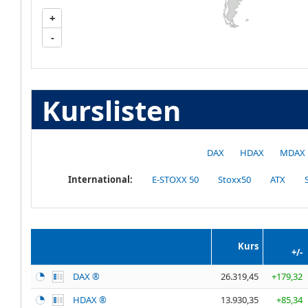
+
-
Kurslisten
DAX
HDAX
MDAX
International:
E-STOXX 50
Stoxx50
ATX
Kurs
+/-
DAX ®
26.319,45
+179,32
HDAX ®
13.930,35
+85,34