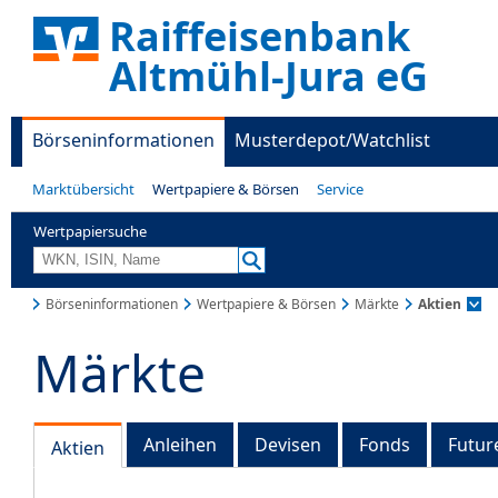
Raiffeisenbank
Altmühl-Jura eG
Börseninformationen
Musterdepot/Watchlist
Marktübersicht
Wertpapiere & Börsen
Service
Wertpapiersuche
Börseninformationen
Wertpapiere & Börsen
Märkte
Aktien
Märkte
Anleihen
Devisen
Fonds
Futur
Aktien