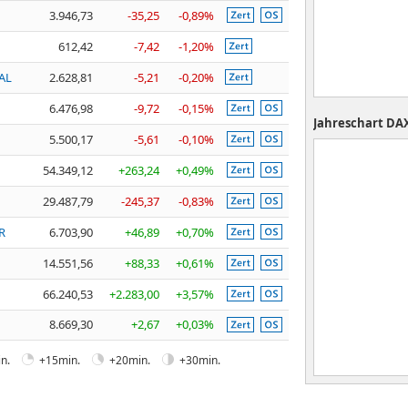
3.946,73
-35,25
-0,89%
612,42
-7,42
-1,20%
AL
2.628,81
-5,21
-0,20%
6.476,98
-9,72
-0,15%
Jahreschart
DA
5.500,17
-5,61
-0,10%
54.349,12
+263,24
+0,49%
29.487,79
-245,37
-0,83%
R
6.703,90
+46,89
+0,70%
14.551,56
+88,33
+0,61%
66.240,53
+2.283,00
+3,57%
8.669,30
+2,67
+0,03%
n.
+15min.
+20min.
+30min.