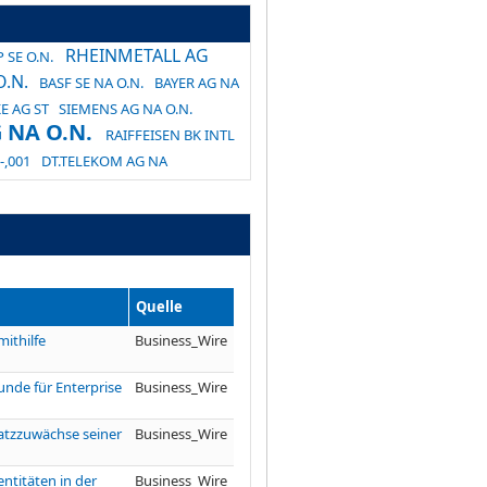
RHEINMETALL AG
 SE O.N.
.N.
BASF SE NA O.N.
BAYER AG NA
E AG ST
SIEMENS AG NA O.N.
 NA O.N.
RAIFFEISEN BK INTL
-,001
DT.TELEKOM AG NA
Quelle
ithilfe
Business_Wire
unde für Enterprise
Business_Wire
atzzuwächse seiner
Business_Wire
ntitäten in der
Business_Wire