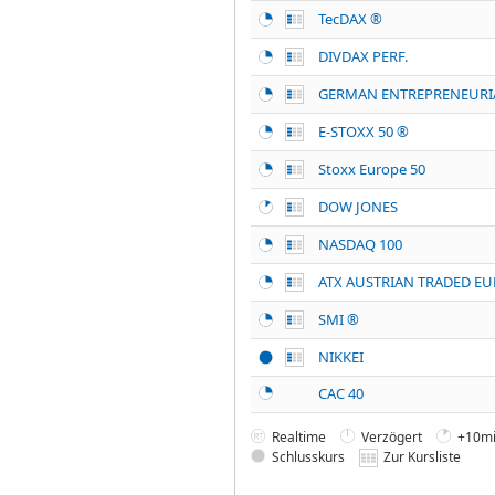
TecDAX ®
DIVDAX PERF.
GERMAN ENTREPRENEURI
E-STOXX 50 ®
Stoxx Europe 50
DOW JONES
NASDAQ 100
ATX AUSTRIAN TRADED EU
SMI ®
NIKKEI
CAC 40
Realtime
Verzögert
+10mi
Schlusskurs
Zur Kursliste