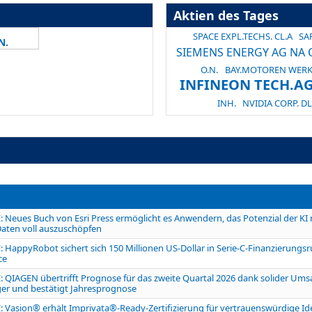
Aktien des Tages
SPACE EXPL.TECHS. CL.A
SAP
N.
SIEMENS ENERGY AG NA O
O.N.
BAY.MOTOREN WERK
INFINEON TECH.AG
INH.
NVIDIA CORP. DL
Neues Buch von Esri Press ermöglicht es Anwendern, das Potenzial der KI m
Daten voll auszuschöpfen
HappyRobot sichert sich 150 Millionen US-Dollar in Serie-C-Finanzierungsr
ce
 QIAGEN übertrifft Prognose für das zweite Quartal 2026 dank solider Ums
r und bestätigt Jahresprognose
Vasion® erhält Imprivata®-Ready-Zertifizierung für vertrauenswürdige Ide