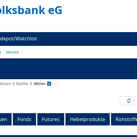
olksbank eG
depot/Watchlist
n
Service
Börsen
Märkte
Aktien
Inh
sen
Fonds
Futures
Hebelprodukte
Rohstoff