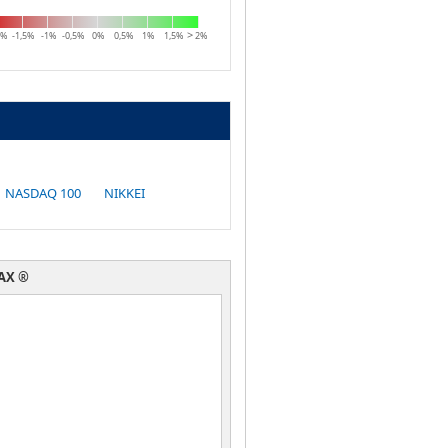
2%
-1,5%
-1%
-0,5%
0%
0,5%
1%
1,5%
2%
NASDAQ 100
NIKKEI
AX ®