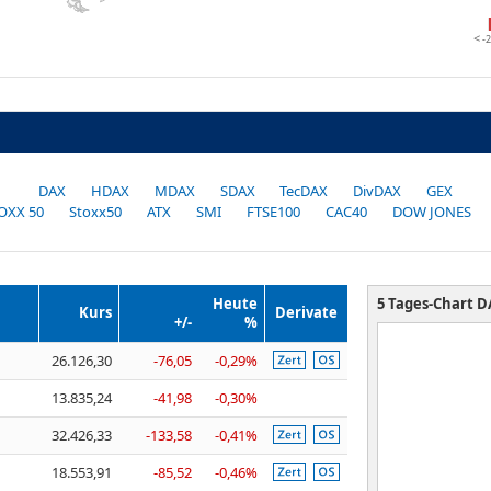
-
DAX
HDAX
MDAX
SDAX
TecDAX
DivDAX
GEX
OXX 50
Stoxx50
ATX
SMI
FTSE100
CAC40
DOW JONES
Heute
5 Tages-Chart
D
Kurs
Derivate
+/-
%
26.126,30
-76,05
-0,29%
13.835,24
-41,98
-0,30%
32.426,33
-133,58
-0,41%
18.553,91
-85,52
-0,46%