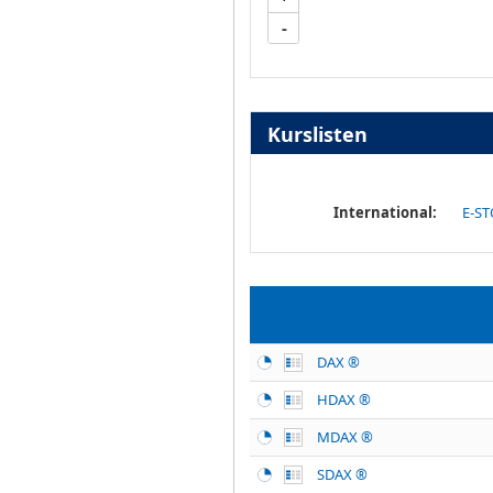
-
Kurslisten
International:
E-ST
DAX ®
HDAX ®
MDAX ®
SDAX ®