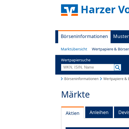
Harzer V
Börseninformationen
Muster
Marktübersicht
Wertpapiere & Börse
Wertpapiersuche
Börseninformationen
Wertpapiere & 
Märkte
Anleihen
Devi
Aktien