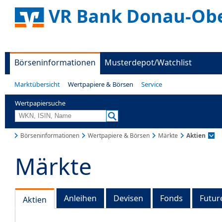
VR Bank Donau-Ob
Börseninformationen
Musterdepot/Watchlist
Marktübersicht
Wertpapiere & Börsen
Service
Wertpapiersuche
Börseninformationen
Wertpapiere & Börsen
Märkte
Aktien
Märkte
Anleihen
Devisen
Fonds
Futur
Aktien