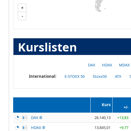
+
-
Kurslisten
DAX
HDAX
MDAX
International:
E-STOXX 50
Stoxx50
ATX
Kurs
+/-
DAX ®
26.140,13
+13,83
HDAX ®
13.845,01
+9,77