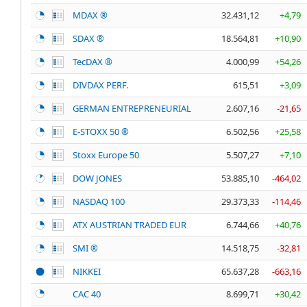
MDAX ®
32.431,12
+4,79
SDAX ®
18.564,81
+10,90
TecDAX ®
4.000,99
+54,26
DIVDAX PERF.
615,51
+3,09
GERMAN ENTREPRENEURIAL
2.607,16
-21,65
E-STOXX 50 ®
6.502,56
+25,58
Stoxx Europe 50
5.507,27
+7,10
DOW JONES
53.885,10
-464,02
NASDAQ 100
29.373,33
-114,46
ATX AUSTRIAN TRADED EUR
6.744,66
+40,76
SMI ®
14.518,75
-32,81
NIKKEI
65.637,28
-663,16
CAC 40
8.699,71
+30,42