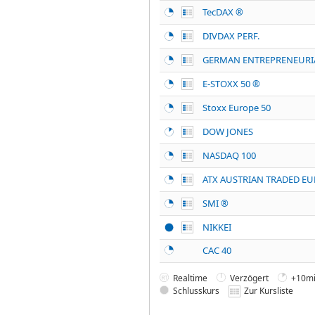
TecDAX ®
DIVDAX PERF.
GERMAN ENTREPRENEURI
E-STOXX 50 ®
Stoxx Europe 50
DOW JONES
NASDAQ 100
ATX AUSTRIAN TRADED EU
SMI ®
NIKKEI
CAC 40
Realtime
Verzögert
+10mi
Schlusskurs
Zur Kursliste