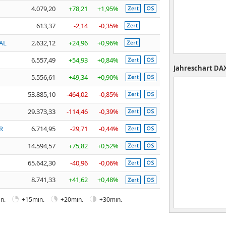
4.079,20
+78,21
+1,95%
613,37
-2,14
-0,35%
AL
2.632,12
+24,96
+0,96%
6.557,49
+54,93
+0,84%
Jahreschart
DA
5.556,61
+49,34
+0,90%
53.885,10
-464,02
-0,85%
29.373,33
-114,46
-0,39%
R
6.714,95
-29,71
-0,44%
14.594,57
+75,82
+0,52%
65.642,30
-40,96
-0,06%
8.741,33
+41,62
+0,48%
n.
+15min.
+20min.
+30min.