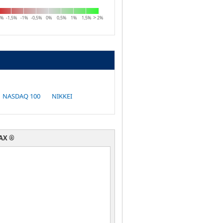
2%
-1,5%
-1%
-0,5%
0%
0,5%
1%
1,5%
2%
NASDAQ 100
NIKKEI
AX ®