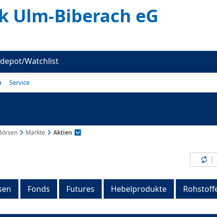
k Ulm-Biberach eG
depot/Watchlist
n
Service
Börsen
Märkte
Aktien
Inh
sen
Fonds
Futures
Hebelprodukte
Rohstoff