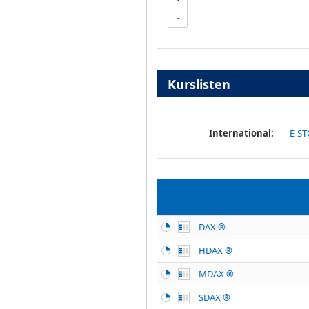
-
Kurslisten
International:
E-ST
DAX ®
HDAX ®
MDAX ®
SDAX ®