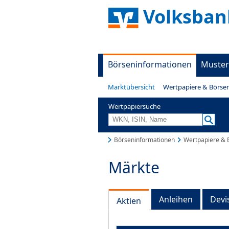
Volksban
Börseninformationen
Muster
Marktübersicht
Wertpapiere & Börse
Wertpapiersuche
Börseninformationen
Wertpapiere & 
Märkte
Anleihen
Devi
Aktien