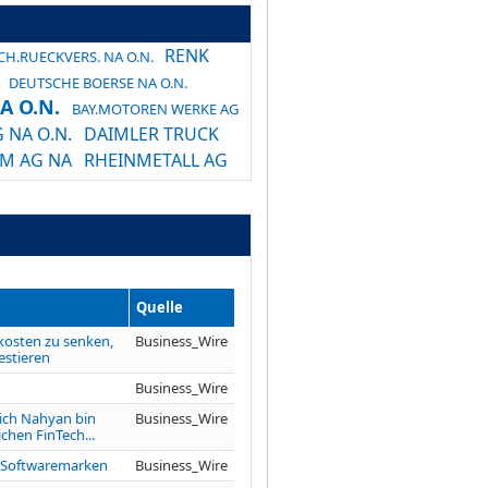
RENK
H.RUECKVERS. NA O.N.
DEUTSCHE BOERSE NA O.N.
A O.N.
BAY.MOTOREN WERKE AG
 NA O.N.
DAIMLER TRUCK
OM AG NA
RHEINMETALL AG
.
SIEMENS AG NA O.N.
Quelle
kosten zu senken,
Business_Wire
estieren
Business_Wire
eich Nahyan bin
Business_Wire
hen FinTech...
r Softwaremarken
Business_Wire