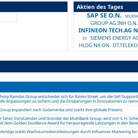
Aktien des Tages
SAP SE O.N.
MUENC
GROUP AG INH O.N.
INFINEON TECH.AG N
SIEMENS ENERGY AG
ST
HLDG NA ON
DT.TELEK
ALLIANZ SE NA O.N
himji Ramdas Group entscheidet sich für Rimini Street, um die SAP-Support
elle Anpassungen zu sichern und die Einsparungen in Innovationen zu reinv
roup expandiert nach Südamerika und stärkt ihre globale Präsenz
 Taher, Vorsitzender und Gründer der MultiBank Group, wird von S. H. Sch
t dem Golden Excellence Award für herausragende Leistungen in den Bereic
rbridge stärkt Wachstumsdienstleistungen durch Influencer-Marketing fü