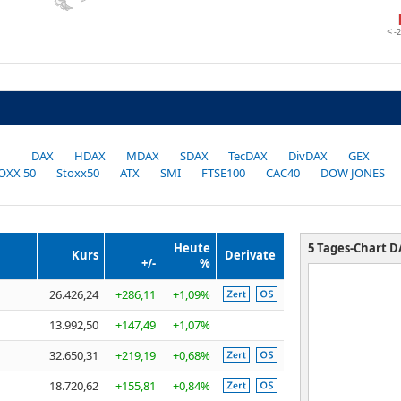
-
DAX
HDAX
MDAX
SDAX
TecDAX
DivDAX
GEX
OXX 50
Stoxx50
ATX
SMI
FTSE100
CAC40
DOW JONES
Heute
5 Tages-Chart
D
Kurs
Derivate
+/-
%
26.426,24
+286,11
+1,09%
13.992,50
+147,49
+1,07%
32.650,31
+219,19
+0,68%
18.720,62
+155,81
+0,84%