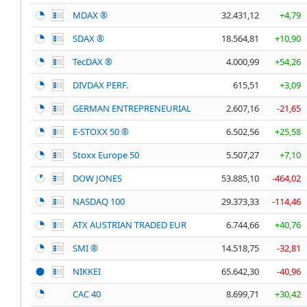
MDAX ®
32.431,12
+4,79
SDAX ®
18.564,81
+10,90
TecDAX ®
4.000,99
+54,26
DIVDAX PERF.
615,51
+3,09
GERMAN ENTREPRENEURIAL
2.607,16
-21,65
E-STOXX 50 ®
6.502,56
+25,58
Stoxx Europe 50
5.507,27
+7,10
DOW JONES
53.885,10
-464,02
NASDAQ 100
29.373,33
-114,46
ATX AUSTRIAN TRADED EUR
6.744,66
+40,76
SMI ®
14.518,75
-32,81
NIKKEI
65.642,30
-40,96
CAC 40
8.699,71
+30,42