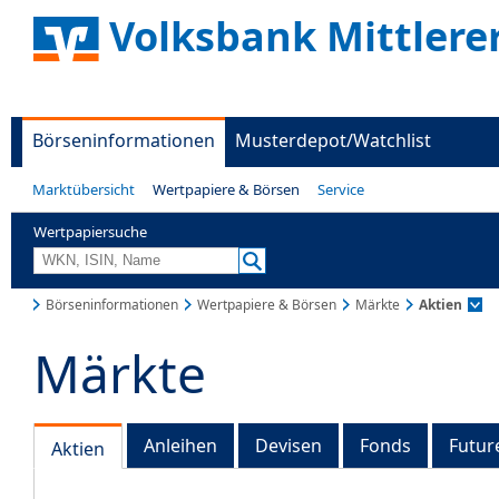
Volksbank Mittlere
Börseninformationen
Musterdepot/Watchlist
Marktübersicht
Wertpapiere & Börsen
Service
Wertpapiersuche
Börseninformationen
Wertpapiere & Börsen
Märkte
Aktien
Märkte
Anleihen
Devisen
Fonds
Futur
Aktien