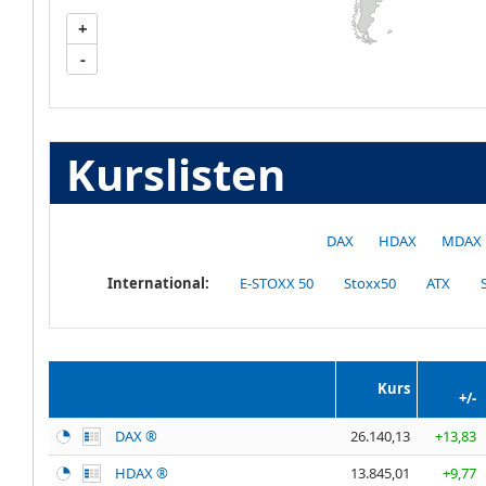
+
-
Kurslisten
DAX
HDAX
MDAX
International:
E-STOXX 50
Stoxx50
ATX
Kurs
+/-
DAX ®
26.140,13
+13,83
HDAX ®
13.845,01
+9,77