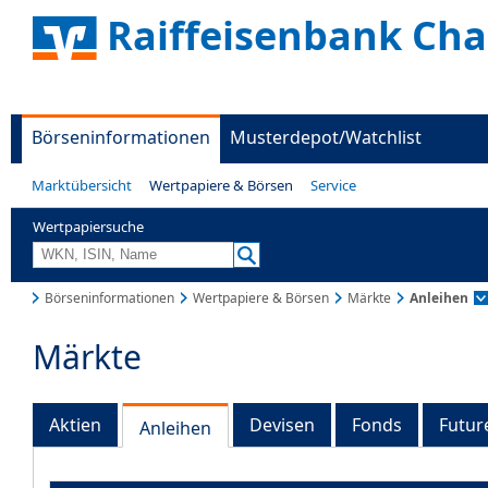
Raiffeisenbank Ch
Börseninformationen
Musterdepot/Watchlist
Marktübersicht
Wertpapiere & Börsen
Service
Wertpapiersuche
Börseninformationen
Wertpapiere & Börsen
Märkte
Anleihen
Märkte
Aktien
Devisen
Fonds
Futur
Anleihen