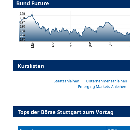
Bund Future
129
128
127
126
125
124
123
Apr
A
Jul
Mai
Jun
Mär
Kurslisten
Staatsanleihen
Unternehmensanleihen
Emerging Markets-Anleihen
Tops der Börse Stuttgart zum Vortag