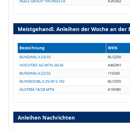
AGILE GROUP 19/UND.FLR
A2R26D
Meistgehandl. Anleihen der Woche an der 
Bezeichnung
WKN
BUNDANL.V.23/33
BU2Z00
HOCHTIEF AG MTN 26/34
A46ZW1
BUNDANL.V.22/32
110260
BUNDESOBL.V.25/30 S.192
BU2505
AUSTRIA 18/28 MTN
A19VB0
Anleihen Nachrichten