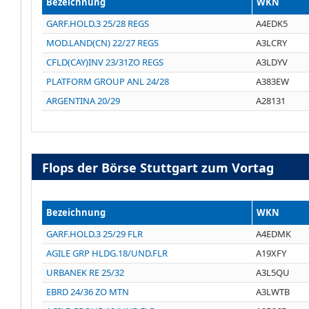
Bezeichnung
WKN
GARF.HOLD.3 25/28 REGS
A4EDK5
MOD.LAND(CN) 22/27 REGS
A3LCRY
CFLD(CAY)INV 23/31ZO REGS
A3LDYV
PLATFORM GROUP ANL 24/28
A383EW
ARGENTINA 20/29
A28131
Flops der Börse Stuttgart zum Vortag
Bezeichnung
WKN
GARF.HOLD.3 25/29 FLR
A4EDMK
AGILE GRP HLDG.18/UND.FLR
A19XFY
URBANEK RE 25/32
A3L5QU
EBRD 24/36 ZO MTN
A3LWTB