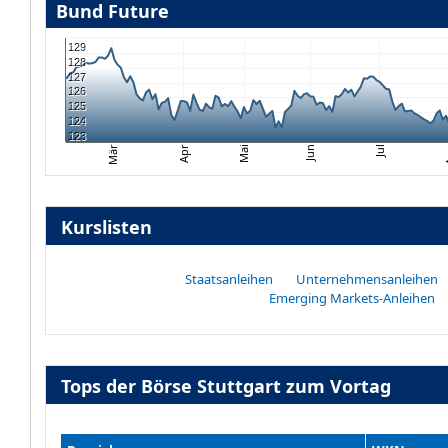
Bund Future
129
128
127
126
125
124
123
Jun
Mai
Mär
Apr
Jul
A
Kurslisten
Staatsanleihen
Unternehmensanleihen
Emerging Markets-Anleihen
Tops der Börse Stuttgart zum Vortag