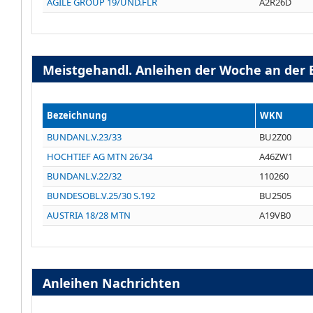
AGILE GROUP 19/UND.FLR
A2R26D
Meistgehandl. Anleihen der Woche an der 
Bezeichnung
WKN
BUNDANL.V.23/33
BU2Z00
HOCHTIEF AG MTN 26/34
A46ZW1
BUNDANL.V.22/32
110260
BUNDESOBL.V.25/30 S.192
BU2505
AUSTRIA 18/28 MTN
A19VB0
Anleihen Nachrichten