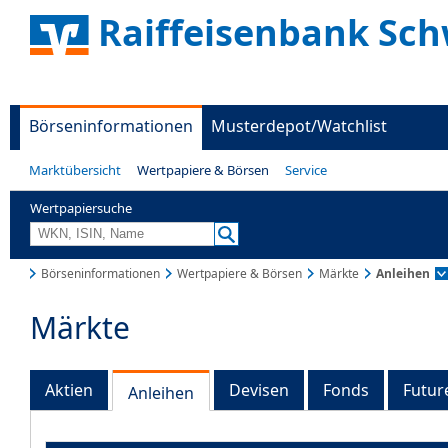
Raiffeisenbank Sc
Börseninformationen
Musterdepot/Watchlist
Marktübersicht
Wertpapiere & Börsen
Service
Wertpapiersuche
Börseninformationen
Wertpapiere & Börsen
Märkte
Anleihen
Märkte
Aktien
Devisen
Fonds
Futur
Anleihen