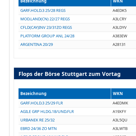
Bezeichnung
WKN
GARF.HOLD.3 25/28 REGS
A4EDK5
MOD.LAND(CN) 22/27 REGS
A3LCRY
CFLD(CAY)INV 23/31ZO REGS
A3LDYV
PLATFORM GROUP ANL 24/28
A383EW
ARGENTINA 20/29
A28131
Flops der Börse Stuttgart zum Vortag
Bezeichnung
WKN
GARF.HOLD.3 25/29 FLR
A4EDMK
AGILE GRP HLDG.18/UND.FLR
A19XFY
URBANEK RE 25/32
A3L5QU
EBRD 24/36 ZO MTN
A3LWTB