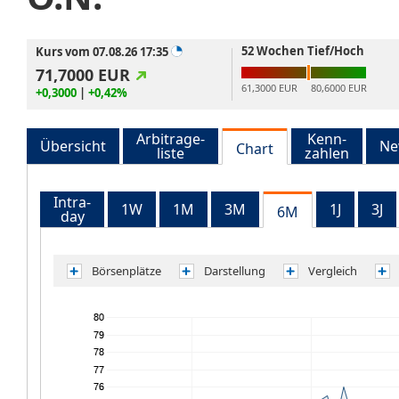
52 Wochen Tief/Hoch
Kurs vom 07.08.26 17:35
71,7000
EUR
61,3000 EUR
80,6000 EUR
+0,3000
|
+0,42%
Arbitrage-
Kenn-
Übersicht
Ne
Chart
liste
zahlen
Intra-
1W
1M
3M
1J
3J
6M
day
Börsenplätze
Darstellung
Vergleich