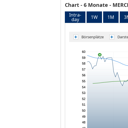
Chart
- 6 Monate -
MERCE
Intra-
1W
1M
3
day
Börsenplätze
Darst