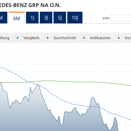
DES-BENZ GRP NA O.N.
M
1J
3J
5J
10J
6M
von
ellung
Vergleich
Durchschnitt
Indikatoren
Vor