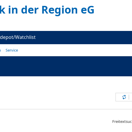
k in der Region eG
depot/Watchlist
n
Service
Inh
Freitextsu