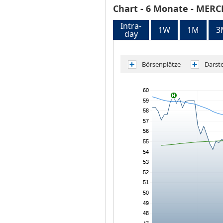
Chart
- 6 Monate -
MERCE
Intra-
1W
1M
3
day
Börsenplätze
Darst