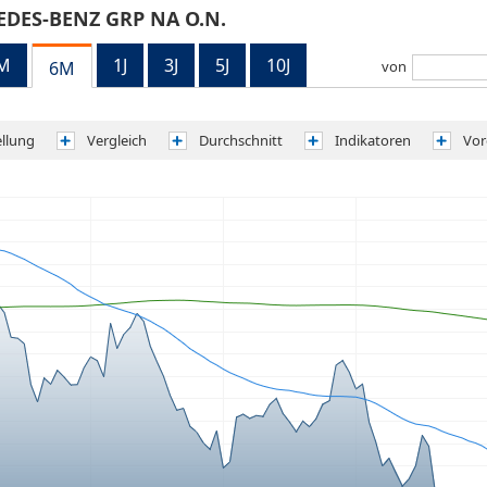
DES-BENZ GRP NA O.N.
M
1J
3J
5J
10J
6M
von
ellung
Vergleich
Durchschnitt
Indikatoren
Vor