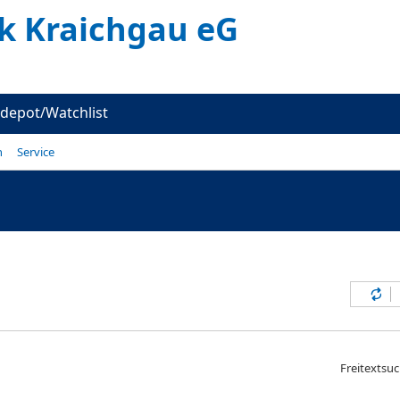
k Kraichgau eG
depot/Watchlist
n
Service
Inh
Freitextsu