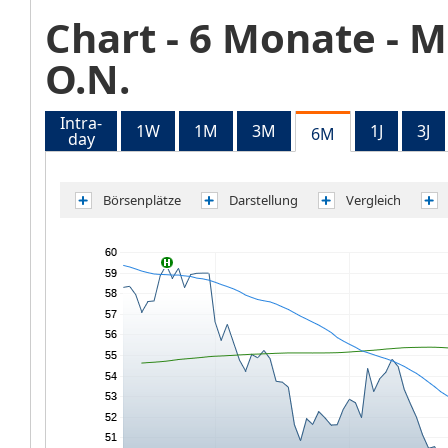
Chart
- 6 Monate -
M
O.N.
Intra-
1W
1M
3M
1J
3J
6M
day
Börsenplätze
Darstellung
Vergleich