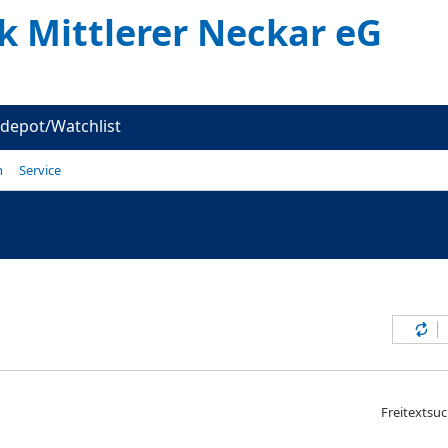
k Mittlerer Neckar eG
depot/Watchlist
n
Service
Inh
Freitextsu