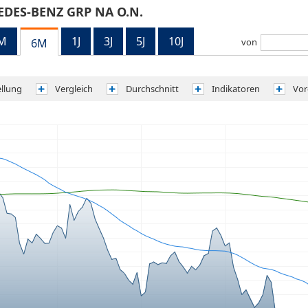
DES-BENZ GRP NA O.N.
M
1J
3J
5J
10J
6M
von
ellung
Vergleich
Durchschnitt
Indikatoren
Vor