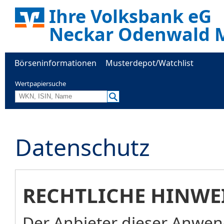
Ihre Volksbank eG
Neckar Odenwald M
Börseninformationen
Musterdepot/Watchlist
Wertpapiersuche
Datenschutz
RECHTLICHE HINWE
Der Anbieter dieser Anwend