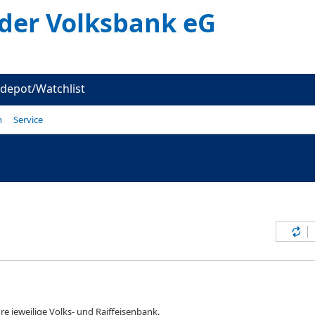
er Volksbank eG
depot/Watchlist
n
Service
Inh
re jeweilige Volks- und Raiffeisenbank.