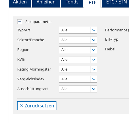
Aktien
Anleihen
Fonds
ETC / ETN
ETF
Suchparameter
Typ/Art
Alle
Performance (
ETF-Typ
Sektor/Branche
Alle
Hebel
Region
Alle
KVG
Alle
Rating Morningstar
Alle
Vergleichsindex
Alle
Ausschüttungsart
Alle
Zurücksetzen