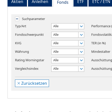
Aktien
Anleihen
ETF
ETC / ETN
Fonds
Suchparameter
Typ/Art
Alle
Performance (
Fondsschwerpunkt
Alle
Fondsvolatilit
KVG
Alle
TER (in %)
Währung
Alle
Mindestalter
Rating Morningstar
Alle
Ausschüttung
Vergleichsindex
Alle
Ausschüttungs
Zurücksetzen