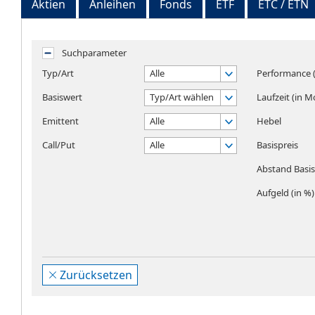
Aktien
Anleihen
Fonds
ETF
ETC / ETN
Suchparameter
Typ/Art
Alle
Performance (
Basiswert
Typ/Art wählen
Laufzeit (in 
Emittent
Alle
Hebel
Call/Put
Alle
Basispreis
Abstand Basisp
Aufgeld (in %)
Zurücksetzen