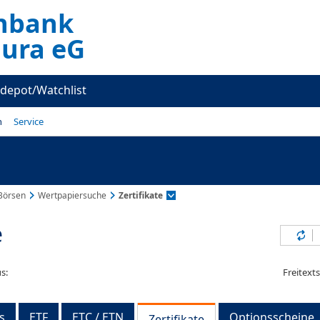
enbank
Jura eG
depot/Watchlist
n
Service
Börsen
Wertpapiersuche
Zertifikate
e
Inh
s:
Freitext
s
ETF
ETC / ETN
Optionsscheine
Zertifikate