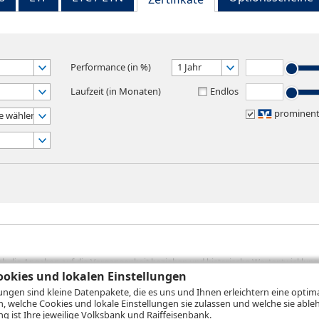
Performance (in %)
1 Jahr
Laufzeit (in Monaten)
Endlos
prominen
e wählen
sich die Angaben auf die Vergangenheit beziehen und historische Wertentwicklunge
rformanceangaben handelt es sich stets um Bruttowertangaben. Bei Bruttowertang
okies und lokalen Einstellungen
), die beim Erwerb von Wertpapieren in der Regel anfallen, nicht berücksichti
lungen sind kleine Datenpakete, die es uns und Ihnen erleichtern eine opti
lungsrechner können Sie auf den einzelnen Wertpapierseiten Ihre individuell b
n, welche Cookies und lokale Einstellungen sie zulassen und welche sie able
gung sämtlicher Transaktionskosten und etwaigen Depotgebühren ergibt, errechne
 ist Ihre jeweilige Volksbank und Raiffeisenbank.