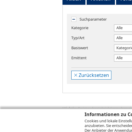
Suchparameter
Kategorie
Alle
Typ/Art
Alle
Basiswert
Kategori
Emittent
Alle
Zurücksetzen
Wichtig:
Es ist zu berücksichtigen, dass 
zukünftige Ergebnisse darstellen. Bei Pe
Informationen zu Co
Provisionen, Gebühren und andere Entgelte
Cookies und lokale Einstel
Depotgebühren hinzu. Mit dem Wertentwick
anzubieten. Sie entscheide
Performance, die sich unter Berücksichti
Der Anbieter der Anwendung