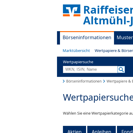
Raiffeis
Altmühl-
Börseninformationen
Muster
Marktübersicht
Wertpapiere & Börse
Wertpapiersuche
Börseninformationen
Wertpapiere & 
Wertpapiersuch
Wählen Sie eine Wertpapierkategorie au
Aktien
Anleihen
Fond