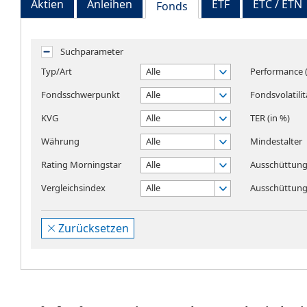
Aktien
Anleihen
ETF
ETC / ETN
Fonds
Suchparameter
Typ/Art
Alle
Performance (
Fondsschwerpunkt
Alle
Fondsvolatilit
KVG
Alle
TER (in %)
Währung
Alle
Mindestalter
Rating Morningstar
Alle
Ausschüttung
Vergleichsindex
Alle
Ausschüttungs
Zurücksetzen