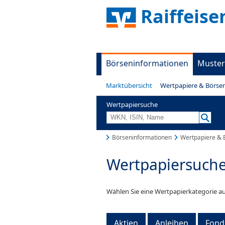
Raiffeis
Börseninformationen
Muster
Marktübersicht
Wertpapiere & Börse
Wertpapiersuche
Börseninformationen
Wertpapiere & 
Wertpapiersuch
Wählen Sie eine Wertpapierkategorie au
Aktien
Anleihen
Fond