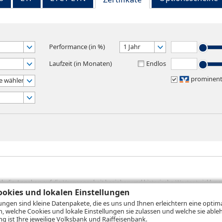
Performance (in %)
1 Jahr
Laufzeit (in Monaten)
Endlos
prominen
e wählen
sich die Angaben auf die Vergangenheit beziehen und historische Wertentwicklunge
rformanceangaben handelt es sich stets um Bruttowertangaben. Bei Bruttowertang
okies und lokalen Einstellungen
), die beim Erwerb von Wertpapieren in der Regel anfallen, nicht berücksichti
lungen sind kleine Datenpakete, die es uns und Ihnen erleichtern eine opti
lungsrechner können Sie auf den einzelnen Wertpapierseiten Ihre individuell b
n, welche Cookies und lokale Einstellungen sie zulassen und welche sie able
gung sämtlicher Transaktionskosten und etwaigen Depotgebühren ergibt, errechne
 ist Ihre jeweilige Volksbank und Raiffeisenbank.