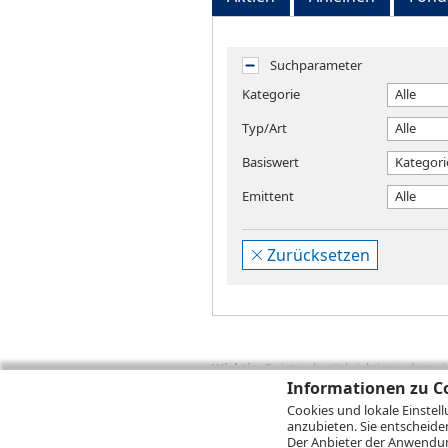
Suchparameter
Kategorie
Alle
Typ/Art
Alle
Basiswert
Kategori
Emittent
Alle
Zurücksetzen
Wichtig:
Es ist zu berücksichtigen, dass 
zukünftige Ergebnisse darstellen. Bei Pe
Informationen zu Co
Provisionen, Gebühren und andere Entgelte
Cookies und lokale Einstel
Depotgebühren hinzu. Mit dem Wertentwick
anzubieten. Sie entscheide
Performance, die sich unter Berücksichti
Der Anbieter der Anwendung