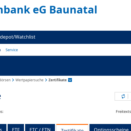
enbank eG Baunatal
depot/Watchlist
n
Service
Börsen
Wertpapiersuche
Zertifikate
e
Inh
s:
Freitext
s
ETF
ETC / ETN
Optionsscheine
Zertifikate