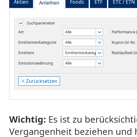
Aktien
Fonds
ETF
ETC / ETN
Anleihen
Suchparameter
Art
Alle
Performance (
Emittentenkategorie
Alle
Kupon (in %)
Emittent
Emittentenkategorie wählen
Restlaufzeit (
Emissionswährung
Alle
Zurücksetzen
Wichtig:
Es ist zu berücksicht
Vergangenheit beziehen und 