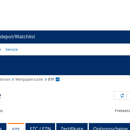
depot/Watchlist
n
Service
Börsen
Wertpapiersuche
ETF
e
Inh
s:
Freitext
s
ETC / ETN
Zertifikate
Optionsscheine
ETF