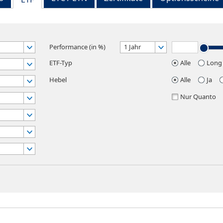
Performance (in %)
1 Jahr
ETF-Typ
Alle
Long
Hebel
Alle
Ja
Nur Quanto