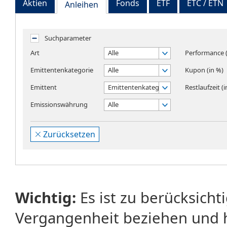
Aktien
Fonds
ETF
ETC / ETN
Anleihen
Suchparameter
Art
Alle
Performance (
Emittentenkategorie
Alle
Kupon (in %)
Emittent
Emittentenkategorie wählen
Restlaufzeit (
Emissionswährung
Alle
Zurücksetzen
Wichtig:
Es ist zu berücksicht
Vergangenheit beziehen und 