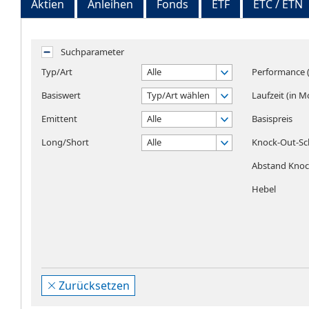
Aktien
Anleihen
Fonds
ETF
ETC / ETN
Suchparameter
Typ/Art
Alle
Performance (
Basiswert
Typ/Art wählen
Laufzeit (in 
Emittent
Alle
Basispreis
Long/Short
Alle
Knock-Out-Sc
Abstand Knock
Hebel
Zurücksetzen