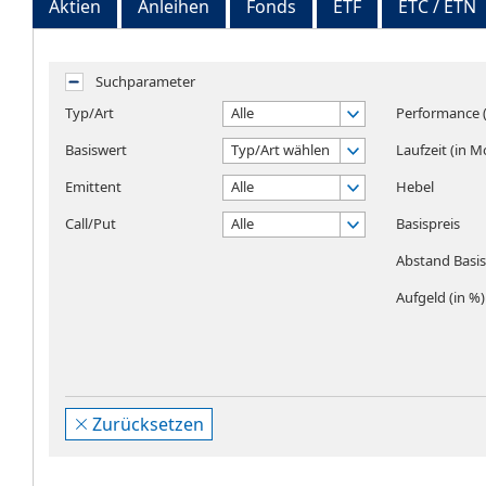
Aktien
Anleihen
Fonds
ETF
ETC / ETN
Suchparameter
Typ/Art
Alle
Performance (
Basiswert
Typ/Art wählen
Laufzeit (in 
Emittent
Alle
Hebel
Call/Put
Alle
Basispreis
Abstand Basisp
Aufgeld (in %)
Zurücksetzen