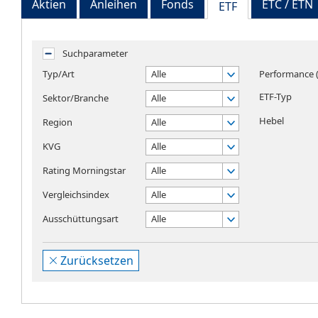
Aktien
Anleihen
Fonds
ETC / ETN
ETF
Suchparameter
Typ/Art
Alle
Performance (
ETF-Typ
Sektor/Branche
Alle
Hebel
Region
Alle
KVG
Alle
Rating Morningstar
Alle
Vergleichsindex
Alle
Ausschüttungsart
Alle
Zurücksetzen