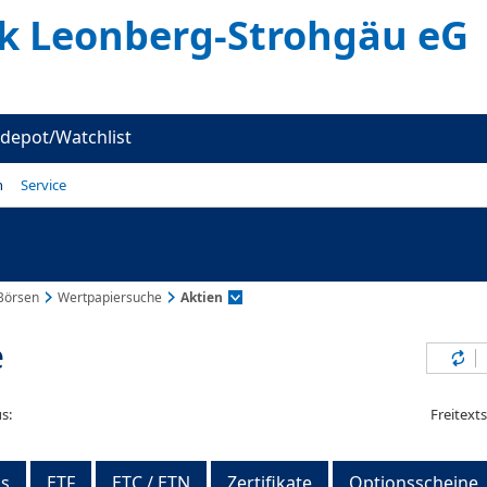
k Leonberg-Strohgäu eG
depot/Watchlist
n
Service
Börsen
Wertpapiersuche
Aktien
e
Inh
s:
Freitext
s
ETF
ETC / ETN
Zertifikate
Optionsscheine