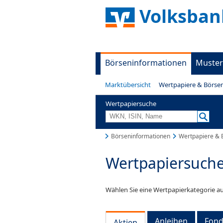
Volksban
Börseninformationen
Muster
Marktübersicht
Wertpapiere & Börse
Wertpapiersuche
Börseninformationen
Wertpapiere & 
Wertpapiersuch
Wählen Sie eine Wertpapierkategorie au
Anleihen
Fond
Aktien