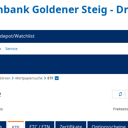
nbank Goldener Steig - Dr
depot/Watchlist
n
Service
Börsen
Wertpapiersuche
ETF
e
Inh
s:
Freitext
s
ETC / ETN
Zertifikate
Optionsscheine
ETF