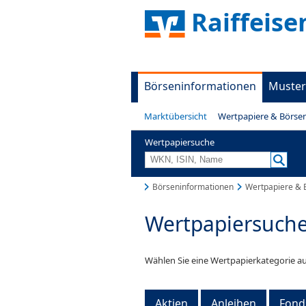
Raiffeise
Börseninformationen
Muster
Marktübersicht
Wertpapiere & Börse
Wertpapiersuche
Börseninformationen
Wertpapiere & 
Wertpapiersuch
Wählen Sie eine Wertpapierkategorie au
Aktien
Anleihen
Fond