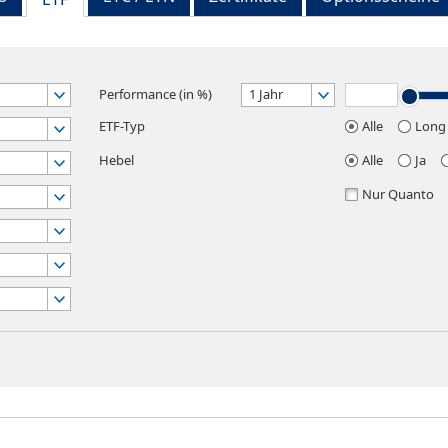
Performance (in %)
1 Jahr
ETF-Typ
Alle
Long
Hebel
Alle
Ja
Nur Quanto