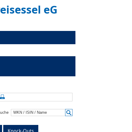
eisessel eG
alte aktualisieren
Seite drucken
suche
Knock-Outs