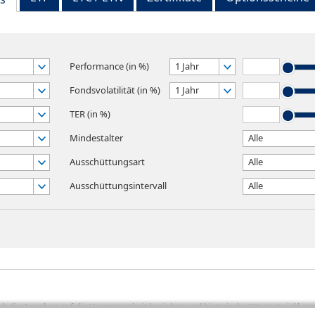
Performance (in %)
1 Jahr
Fondsvolatilität (in %)
1 Jahr
TER (in %)
Mindestalter
Alle
Ausschüttungsart
Alle
Ausschüttungsintervall
Alle
sich die Angaben auf die Vergangenheit beziehen und historische Wertentwicklunge