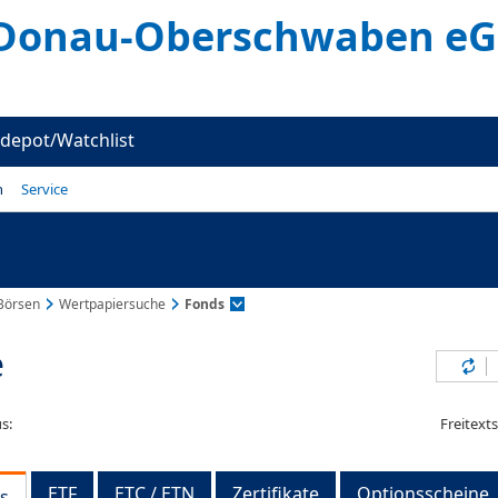
 Donau-Oberschwaben eG
depot/Watchlist
n
Service
Börsen
Wertpapiersuche
Fonds
e
Inh
s:
Freitext
ETF
ETC / ETN
Zertifikate
Optionsscheine
s