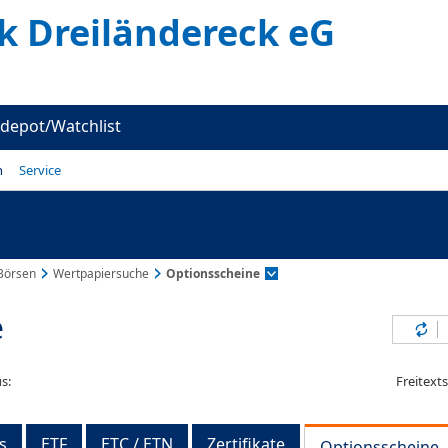
k Dreiländereck eG
depot/Watchlist
n
Service
Börsen
Wertpapiersuche
Optionsscheine
e
Inh
s:
Freitext
s
ETF
ETC / ETN
Zertifikate
Optionsscheine