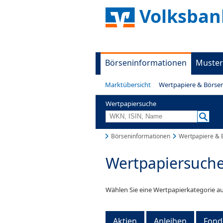
Volksban
Börseninformationen
Muster
Marktübersicht
Wertpapiere & Börse
Wertpapiersuche
Börseninformationen
Wertpapiere & 
Wertpapiersuch
Wählen Sie eine Wertpapierkategorie au
Aktien
Anleihen
Fond