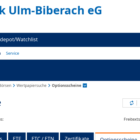
k Ulm-Biberach eG
depot/Watchlist
n
Service
Börsen
Wertpapiersuche
Optionsscheine
e
Inh
s:
Freitext
s
ETF
ETC / ETN
Zertifikate
Optionsscheine