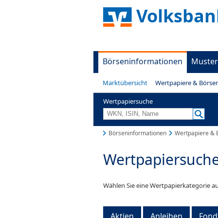
Volksban
Börseninformationen
Muster
Marktübersicht
Wertpapiere & Börse
Wertpapiersuche
Börseninformationen
Wertpapiere & 
Wertpapiersuch
Wählen Sie eine Wertpapierkategorie au
Aktien
Anleihen
Fond