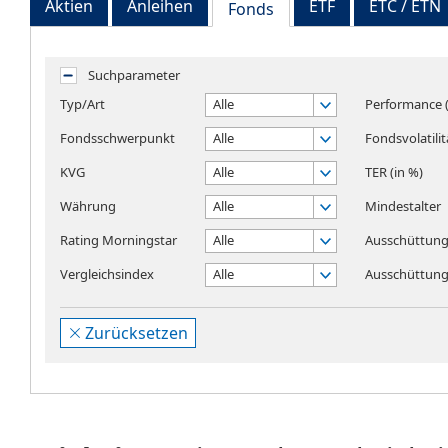
Aktien
Anleihen
ETF
ETC / ETN
Fonds
Suchparameter
Typ/Art
Alle
Performance (
Fondsschwerpunkt
Alle
Fondsvolatilit
KVG
Alle
TER (in %)
Währung
Alle
Mindestalter
Rating Morningstar
Alle
Ausschüttung
Vergleichsindex
Alle
Ausschüttungs
Zurücksetzen