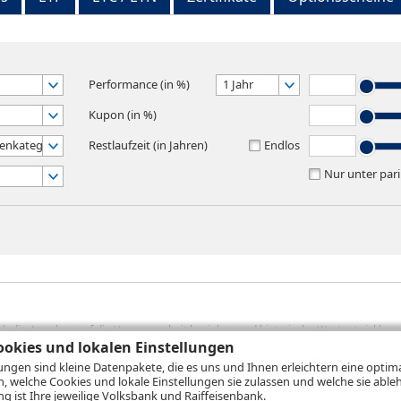
Performance (in %)
1 Jahr
Kupon (in %)
enkategorie wählen
Restlaufzeit (in Jahren)
Endlos
Nur unter pari
sich die Angaben auf die Vergangenheit beziehen und historische Wertentwicklunge
rformanceangaben handelt es sich stets um Bruttowertangaben. Bei Bruttowertang
okies und lokalen Einstellungen
), die beim Erwerb von Wertpapieren in der Regel anfallen, nicht berücksichti
lungen sind kleine Datenpakete, die es uns und Ihnen erleichtern eine opti
lungsrechner können Sie auf den einzelnen Wertpapierseiten Ihre individuell b
n, welche Cookies und lokale Einstellungen sie zulassen und welche sie able
gung sämtlicher Transaktionskosten und etwaigen Depotgebühren ergibt, errechne
 ist Ihre jeweilige Volksbank und Raiffeisenbank.