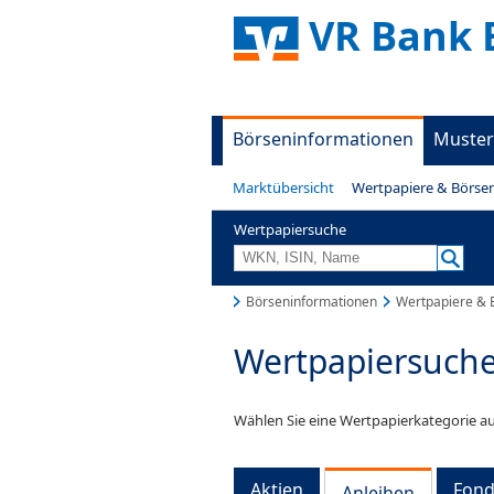
VR Bank 
Börseninformationen
Muster
Marktübersicht
Wertpapiere & Börse
Wertpapiersuche
Börseninformationen
Wertpapiere & 
Wertpapiersuch
Wählen Sie eine Wertpapierkategorie au
Aktien
Fond
Anleihen