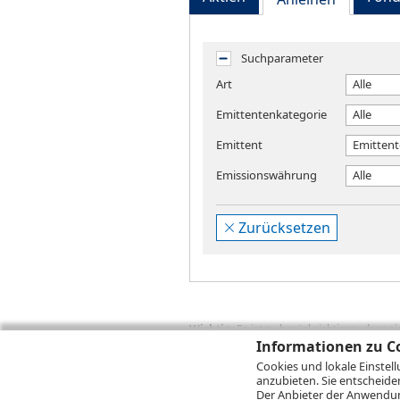
Suchparameter
Art
Alle
Emittentenkategorie
Alle
Emittent
Emittent
Emissionswährung
Alle
Zurücksetzen
Wichtig:
Es ist zu berücksichtigen, dass 
zukünftige Ergebnisse darstellen. Bei Pe
Informationen zu Co
Provisionen, Gebühren und andere Entgelte
Cookies und lokale Einstel
Depotgebühren hinzu. Mit dem Wertentwick
anzubieten. Sie entscheide
Performance, die sich unter Berücksichti
Der Anbieter der Anwendung