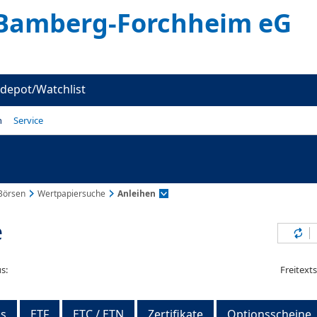
Bamberg-Forchheim eG
depot/Watchlist
n
Service
Börsen
Wertpapiersuche
Anleihen
e
Inh
s:
Freitext
s
ETF
ETC / ETN
Zertifikate
Optionsscheine