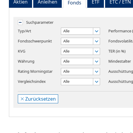
Aktien
Anleihen
ETF
ETC / ETN
Fonds
Suchparameter
Typ/Art
Alle
Performance (
Fondsschwerpunkt
Alle
Fondsvolatilit
KVG
Alle
TER (in %)
Währung
Alle
Mindestalter
Rating Morningstar
Alle
Ausschüttung
Vergleichsindex
Alle
Ausschüttungs
Zurücksetzen