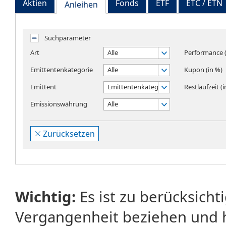
Aktien
Fonds
ETF
ETC / ETN
Anleihen
Suchparameter
Art
Alle
Performance (
Emittentenkategorie
Alle
Kupon (in %)
Emittent
Emittentenkategorie wählen
Restlaufzeit (
Emissionswährung
Alle
Zurücksetzen
Wichtig:
Es ist zu berücksicht
Vergangenheit beziehen und 