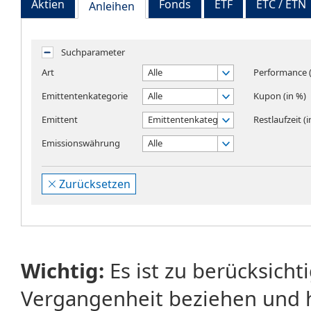
Aktien
Fonds
ETF
ETC / ETN
Anleihen
Suchparameter
Art
Alle
Performance (
Emittentenkategorie
Alle
Kupon (in %)
Emittent
Emittentenkategorie wählen
Restlaufzeit (
Emissionswährung
Alle
Zurücksetzen
Wichtig:
Es ist zu berücksicht
Vergangenheit beziehen und 