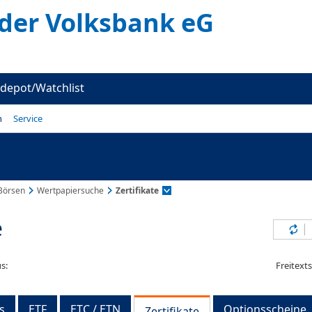
er Volksbank eG
depot/Watchlist
n
Service
Börsen
Wertpapiersuche
Zertifikate
e
Inh
s:
Freitext
s
ETF
ETC / ETN
Optionsscheine
Zertifikate