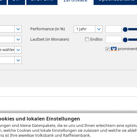
Performance (in %)
1 Jahr
Laufzeit (in Monaten)
Endlos
prominen
e wählen
sich die Angaben auf die Vergangenheit beziehen und historische Wertentwicklunge
rformanceangaben handelt es sich stets um Bruttowertangaben. Bei Bruttowertang
okies und lokalen Einstellungen
), die beim Erwerb von Wertpapieren in der Regel anfallen, nicht berücksichti
lungen sind kleine Datenpakete, die es uns und Ihnen erleichtern eine opti
lungsrechner können Sie auf den einzelnen Wertpapierseiten Ihre individuell b
n, welche Cookies und lokale Einstellungen sie zulassen und welche sie able
gung sämtlicher Transaktionskosten und etwaigen Depotgebühren ergibt, errechne
 ist Ihre jeweilige Volksbank und Raiffeisenbank.