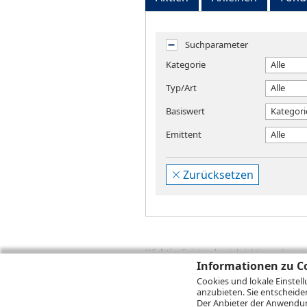
Suchparameter
Kategorie
Alle
Typ/Art
Alle
Basiswert
Kategori
Emittent
Alle
Zurücksetzen
Wichtig:
Es ist zu berücksichtigen, dass 
zukünftige Ergebnisse darstellen. Bei Pe
Informationen zu Co
Provisionen, Gebühren und andere Entgelte
Cookies und lokale Einstel
Depotgebühren hinzu. Mit dem Wertentwick
anzubieten. Sie entscheide
Performance, die sich unter Berücksichti
Der Anbieter der Anwendung