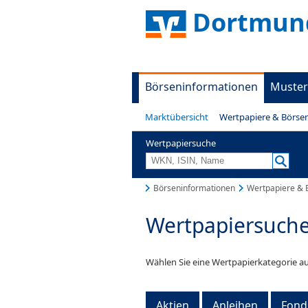
Dortmund
Börseninformationen
Muster
Marktübersicht
Wertpapiere & Börse
Wertpapiersuche
Börseninformationen
Wertpapiere & 
Wertpapiersuch
Wählen Sie eine Wertpapierkategorie au
Aktien
Anleihen
Fond