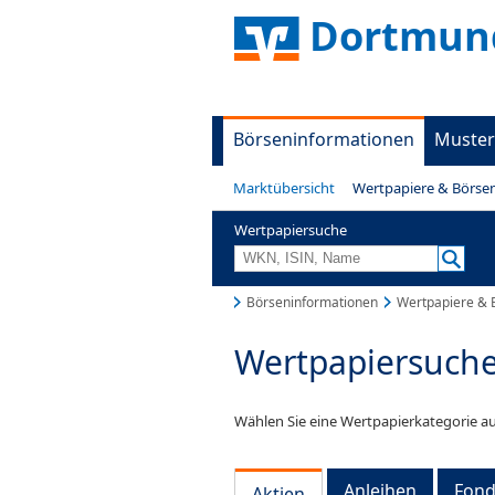
Dortmund
Börseninformationen
Muster
Marktübersicht
Wertpapiere & Börse
Wertpapiersuche
Börseninformationen
Wertpapiere & 
Wertpapiersuch
Wählen Sie eine Wertpapierkategorie au
Anleihen
Fond
Aktien