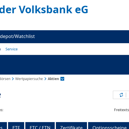
er Volksbank eG
depot/Watchlist
n
Service
Börsen
Wertpapiersuche
Aktien
e
Inh
s:
Freitext
s
ETF
ETC / ETN
Zertifikate
Optionsscheine