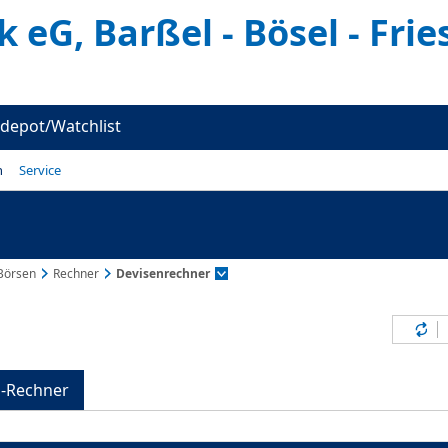
 eG, Barßel - Bösel - Fri
depot/Watchlist
n
Service
Börsen
Rechner
Devisenrechner
Inh
n-Rechner