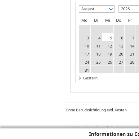
August
2026
Mo
Di
Mi
Do
Fr
3
4
5
6
7
10
11
12
13
14
17
18
19
20
21
24
25
26
27
28
31
Gestern
Ohne Berücksichtigung evtl. Kosten.
Wichtig:
Es ist zu berücksichtigen, dass 
zukünftige Ergebnisse darstellen. Bei Pe
Informationen zu Co
Provisionen, Gebühren und andere Entgelte