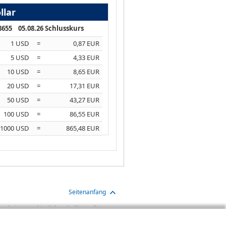
llar
,8655 05.08.26 Schlusskurs
1 USD
=
0,87 EUR
5 USD
=
4,33 EUR
10 USD
=
8,65 EUR
20 USD
=
17,31 EUR
50 USD
=
43,27 EUR
100 USD
=
86,55 EUR
1000 USD
=
865,48 EUR
Seitenanfang
n keinen verlässlichen Indikator für
aben sind Transaktionskosten (wie z.B.
gt. Oftmals kommen auch noch