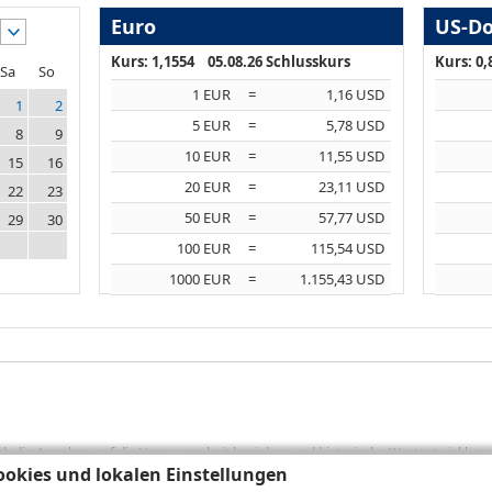
Euro
US-Do
Kurs: 1,1554 05.08.26 Schlusskurs
Kurs: 0
Sa
So
1 EUR
=
1,16 USD
1
2
5 EUR
=
5,78 USD
8
9
10 EUR
=
11,55 USD
15
16
20 EUR
=
23,11 USD
22
23
50 EUR
=
57,77 USD
29
30
100 EUR
=
115,54 USD
1000 EUR
=
1.155,43 USD
sich die Angaben auf die Vergangenheit beziehen und historische Wertentwicklunge
rformanceangaben handelt es sich stets um Bruttowertangaben. Bei Bruttowertang
okies und lokalen Einstellungen
), die beim Erwerb von Wertpapieren in der Regel anfallen, nicht berücksichti