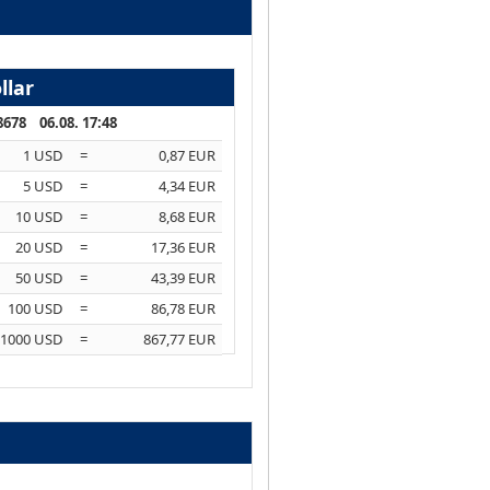
llar
8678 06.08. 17:48
1 USD
=
0,87 EUR
5 USD
=
4,34 EUR
10 USD
=
8,68 EUR
20 USD
=
17,36 EUR
50 USD
=
43,39 EUR
100 USD
=
86,78 EUR
1000 USD
=
867,77 EUR