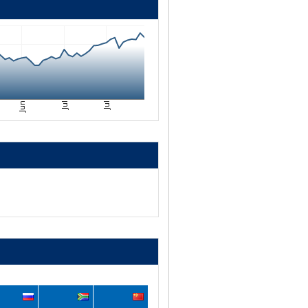
Jul
Jun
Jul