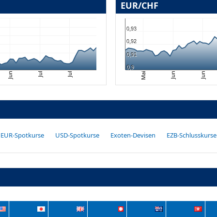
EUR/CHF
0,93
0,92
0,91
0,9
Jul
Jun
Jun
Mai
Jul
Jun
EUR-Spotkurse
USD-Spotkurse
Exoten-Devisen
EZB-Schlusskurse