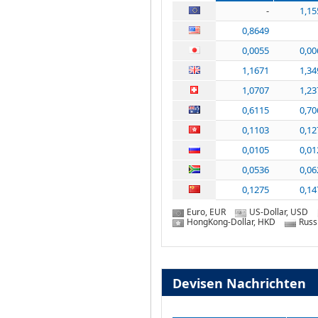
-
1,15
0,8649
0,0055
0,00
1,1671
1,34
1,0707
1,23
0,6115
0,70
0,1103
0,12
0,0105
0,01
0,0536
0,06
0,1275
0,14
Euro, EUR
US-Dollar, USD
HongKong-Dollar, HKD
Russ
Devisen Nachrichten