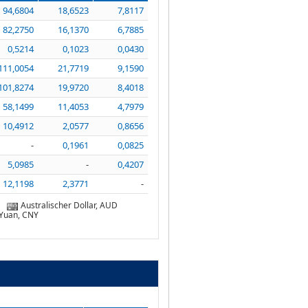
94,6804
18,6523
7,8117
82,2750
16,1370
6,7885
0,5214
0,1023
0,0430
111,0054
21,7719
9,1590
101,8274
19,9720
8,4018
58,1499
11,4053
4,7979
10,4912
2,0577
0,8656
-
0,1961
0,0825
5,0985
-
0,4207
12,1198
2,3771
-
Australischer Dollar, AUD
 Yuan, CNY