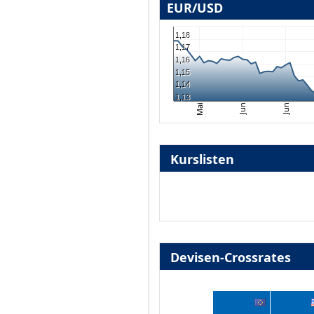
EUR/USD
1,18
1,17
1,16
1,15
1,14
1,13
Jun
Mai
Jun
Kurslisten
Devisen-Crossrates