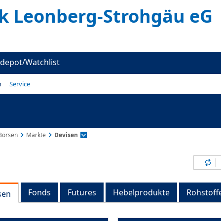
k Leonberg-Strohgäu eG
depot/Watchlist
n
Service
Börsen
Märkte
Devisen
Inh
Fonds
Futures
Hebelprodukte
Rohstoff
sen