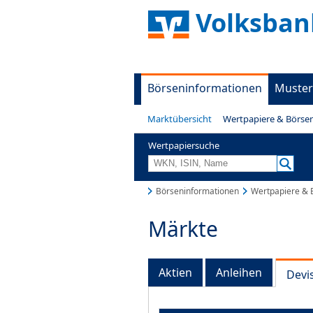
Volksban
Börseninformationen
Muster
Marktübersicht
Wertpapiere & Börse
Wertpapiersuche
Börseninformationen
Wertpapiere & 
Märkte
Aktien
Anleihen
Devi