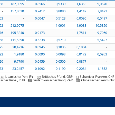
58
182,3995
0,8566
0,9339
1,6353
9,0670
-
157,8030
0,7412
0,8080
1,4149
7,8423
63
-
0,0047
0,5128
0,0090
0,0497
92
212,9075
-
1,0901
1,9088
10,5850
76
195,3240
0,9173
-
1,7511
9,7060
68
111,5390
0,5238
0,5710
-
5,5427
75
20,4216
0,0945
0,1035
0,1804
-
22
1,9180
0,0090
0,0098
0,0172
0,0953
20
9,7790
0,0459
0,0500
0,0877
-
73
23,2457
0,1092
0,1190
0,2084
1,1552
Japanischer Yen, JPY
Britisches Pfund, GBP
Schweizer Franken, CHF
ischer Rubel, RUB
Südafrikanischer Rand, ZAR
Chinesischer Renminbi