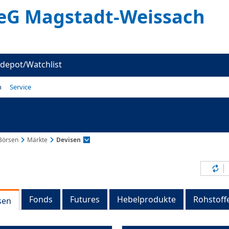
eG Magstadt-Weissach
depot/Watchlist
n
Service
Börsen
Märkte
Devisen
Inh
Fonds
Futures
Hebelprodukte
Rohstoff
sen