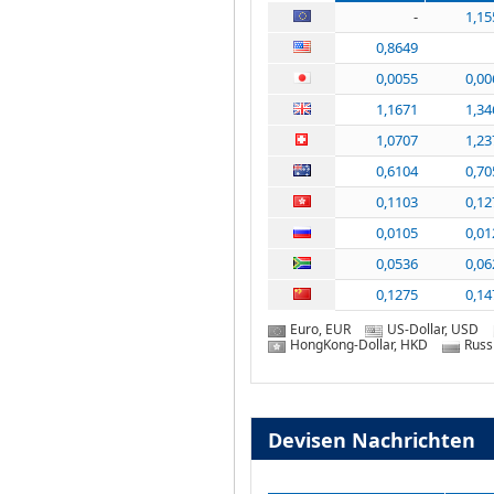
-
1,15
0,8649
0,0055
0,00
1,1671
1,34
1,0707
1,23
0,6104
0,70
0,1103
0,12
0,0105
0,01
0,0536
0,06
0,1275
0,14
Euro, EUR
US-Dollar, USD
HongKong-Dollar, HKD
Russ
Devisen Nachrichten