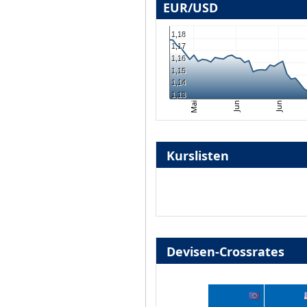
EUR/USD
1,18
1,17
1,16
1,15
1,14
1,13
Jun
Mai
Jun
Kurslisten
Devisen-Crossrates