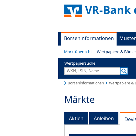
VR-Bank 
Börseninformationen
Muster
Marktübersicht
Wertpapiere & Börse
Wertpapiersuche
Börseninformationen
Wertpapiere & 
Märkte
Aktien
Anleihen
Devi