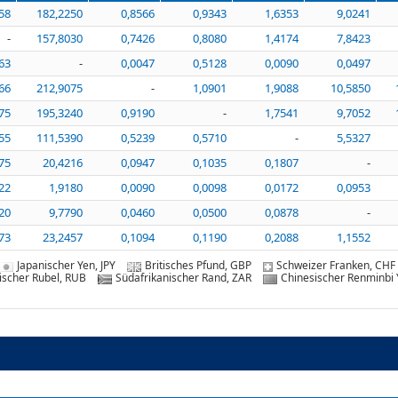
58
182,2250
0,8566
0,9343
1,6353
9,0241
-
157,8030
0,7426
0,8080
1,4174
7,8423
63
-
0,0047
0,5128
0,0090
0,0497
66
212,9075
-
1,0901
1,9088
10,5850
75
195,3240
0,9190
-
1,7541
9,7052
55
111,5390
0,5239
0,5710
-
5,5327
75
20,4216
0,0947
0,1035
0,1807
-
22
1,9180
0,0090
0,0098
0,0172
0,0953
20
9,7790
0,0460
0,0500
0,0878
-
73
23,2457
0,1094
0,1190
0,2088
1,1552
Japanischer Yen, JPY
Britisches Pfund, GBP
Schweizer Franken, CHF
ischer Rubel, RUB
Südafrikanischer Rand, ZAR
Chinesischer Renminbi