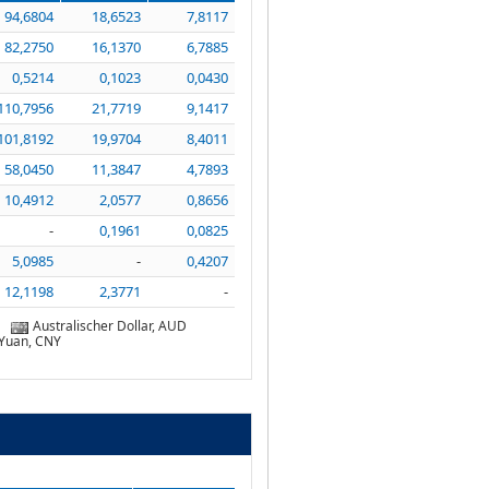
94,6804
18,6523
7,8117
82,2750
16,1370
6,7885
0,5214
0,1023
0,0430
110,7956
21,7719
9,1417
101,8192
19,9704
8,4011
58,0450
11,3847
4,7893
10,4912
2,0577
0,8656
-
0,1961
0,0825
5,0985
-
0,4207
12,1198
2,3771
-
Australischer Dollar, AUD
 Yuan, CNY