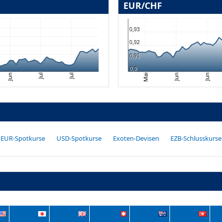
EUR/CHF
0,93
0,92
0,91
0,9
Jun
Mai
Jul
Jul
Jun
Jun
EUR-Spotkurse
USD-Spotkurse
Exoten-Devisen
EZB-Schlusskurse