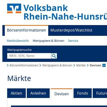
Volksbank
Rhein-Nahe-Hunsr
Börseninformationen
Musterdepot/Watchlist
Marktübersicht
Wertpapiere & Börsen
Service
Wertpapiersuche
Börseninformationen
Wertpapiere & Börsen
Märkte
Devisen
Märkte
Aktien
Anleihen
Fonds
Futur
Devisen