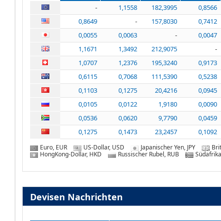
-
1,1558
182,3995
0,8566
0,8649
-
157,8030
0,7412
0,0055
0,0063
-
0,0047
1,1671
1,3492
212,9075
-
1,0707
1,2376
195,3240
0,9173
0,6115
0,7068
111,5390
0,5238
0,1103
0,1275
20,4216
0,0945
0,0105
0,0122
1,9180
0,0090
0,0536
0,0620
9,7790
0,0459
0,1275
0,1473
23,2457
0,1092
Euro, EUR
US-Dollar, USD
Japanischer Yen, JPY
Bri
HongKong-Dollar, HKD
Russischer Rubel, RUB
Südafrik
Devisen Nachrichten