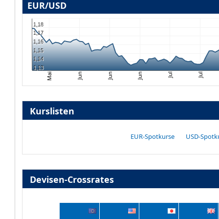
EUR/USD
1,18
1,17
1,16
1,15
1,14
1,13
Jun
Mai
Jul
Jul
Jun
Jun
Kurslisten
EUR-Spotkurse
USD-Spotk
Devisen-Crossrates