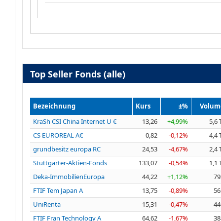
Top Seller Fonds (alle)
Bezeichnung
Kurs
±%
Volum
KraSh CSI China Internet U €
13,26
+4,99%
5,6 
CS EUROREAL A€
0,82
-0,12%
4,4 
grundbesitz europa RC
24,53
-4,67%
2,4 
Stuttgarter-Aktien-Fonds
133,07
-0,54%
1,1 
Deka-ImmobilienEuropa
44,22
+1,12%
79
FTIF Tem Japan A
13,75
-0,89%
56
UniRenta
15,31
-0,47%
44
FTIF Fran Technology A
64,62
-1,67%
38