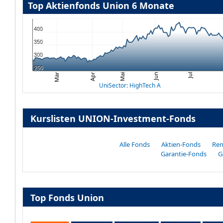
Top Aktienfonds Union 6 Monate
400
350
300
250
Mär
Jul
Mai
Apr
Jun
UniSector: HighTech A
Kurslisten UNION-Investment-Fonds
Alle Fonds
Aktien-Fonds
Ren
Garantie-Fonds
G
Top Fonds Union