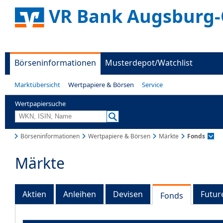
VR Bank Augsburg-
Börseninformationen
Musterdepot/Watchlist
Marktübersicht
Wertpapiere & Börsen
Service
Wertpapiersuche
Börseninformationen
Wertpapiere & Börsen
Märkte
Fonds
Märkte
Aktien
Anleihen
Devisen
Futur
Fonds