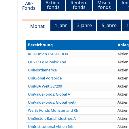
Aktien-
Renten-
Misch-
Imm
Alle
fonds
fonds
fonds
Fonds
1 Jahr
3 Jahre
5 Jahre
1
1 Monat
Bezeichnung
Anla
KCD-Union ESG AKTIEN
Aktien
QFS Gl Eq MinRisk €hA
Aktien
UniNordamerika
Aktien
UniGlobal Vorsorge
Aktien
UniRBA Welt 38/200
Aktien
UniValueFonds: Global A
Aktien
UniValueFonds: Global -net-
Aktien
Werte Fonds Münsterland Kli
Aktien
UniSector: BasicIndustries A
Aktien
UniInstitutional Aktien Infr
Aktien