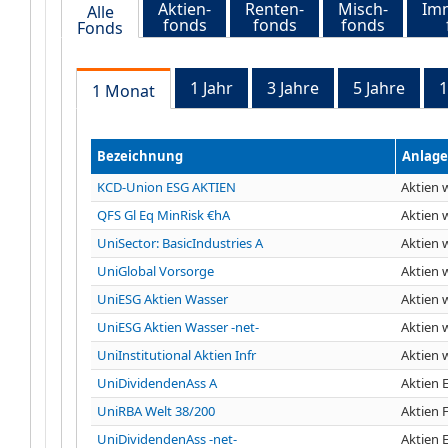
Aktien-
Renten-
Misch-
Imm
Alle
fonds
fonds
fonds
Fonds
1 Jahr
3 Jahre
5 Jahre
1
1 Monat
Bezeichnung
Anlag
KCD-Union ESG AKTIEN
Aktien 
QFS Gl Eq MinRisk €hA
Aktien 
UniSector: BasicIndustries A
Aktien 
UniGlobal Vorsorge
Aktien 
UniESG Aktien Wasser
Aktien 
UniESG Aktien Wasser -net-
Aktien 
UniInstitutional Aktien Infr
Aktien 
UniDividendenAss A
Aktien 
UniRBA Welt 38/200
Aktien 
UniDividendenAss -net-
Aktien 