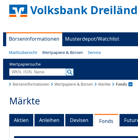
Volksbank Dreiländ
Börseninformationen
Musterdepot/Watchlist
Marktübersicht
Wertpapiere & Börsen
Service
Wertpapiersuche
Börseninformationen
Wertpapiere & Börsen
Märkte
Fonds
Märkte
Aktien
Anleihen
Devisen
Futur
Fonds