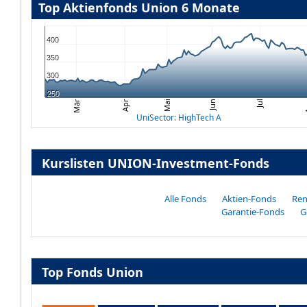
Top Aktienfonds Union 6 Monate
400
350
300
250
Apr
A
Jul
Mai
Jun
Mär
UniSector: HighTech A
Kurslisten UNION-Investment-Fonds
Alle Fonds
Aktien-Fonds
Ren
Garantie-Fonds
G
Top Fonds Union