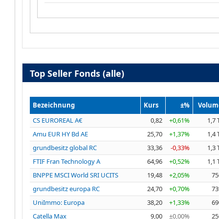
Top Seller Fonds (alle)
Bezeichnung
Kurs
±%
Volum
CS EUROREAL A€
0,82
+0,61%
1,7 
Amu EUR HY Bd AE
25,70
+1,37%
1,4 
grundbesitz global RC
33,36
-0,33%
1,3 
FTIF Fran Technology A
64,96
+0,52%
1,1 
BNPPE MSCI World SRI UCITS
19,48
+2,05%
75
grundbesitz europa RC
24,70
+0,70%
73
UniImmo: Europa
38,20
+1,33%
69
Catella Max
9,00
±0,00%
25