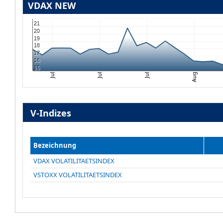
VDAX NEW
21
20
19
18
17
16
15
Jul
Jul
Jul
Aug
V-Indizes
Bezeichnung
VDAX VOLATILITAETSINDEX
VSTOXX VOLATILITAETSINDEX