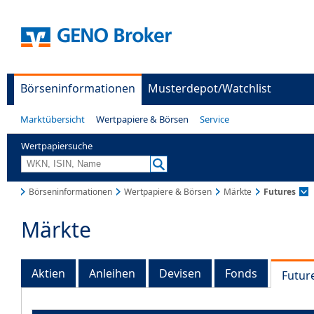
Börseninformationen
Musterdepot/Watchlist
Marktübersicht
Wertpapiere & Börsen
Service
Wertpapiersuche
Börseninformationen
Wertpapiere & Börsen
Märkte
Futures
Märkte
Aktien
Anleihen
Devisen
Fonds
Futur