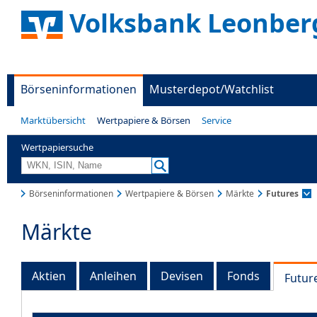
Volksbank Leonber
Börseninformationen
Musterdepot/Watchlist
Marktübersicht
Wertpapiere & Börsen
Service
Wertpapiersuche
Börseninformationen
Wertpapiere & Börsen
Märkte
Futures
Märkte
Aktien
Anleihen
Devisen
Fonds
Futur