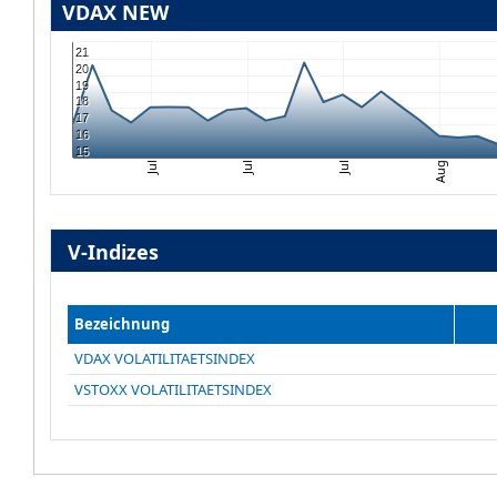
VDAX NEW
21
20
19
18
17
16
15
Aug
Jul
Jul
Jul
V-Indizes
Bezeichnung
VDAX VOLATILITAETSINDEX
VSTOXX VOLATILITAETSINDEX