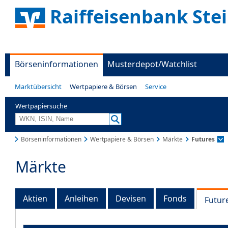
Raiffeisenbank Ste
Börseninformationen
Musterdepot/Watchlist
Marktübersicht
Wertpapiere & Börsen
Service
Wertpapiersuche
Börseninformationen
Wertpapiere & Börsen
Märkte
Futures
Märkte
Aktien
Anleihen
Devisen
Fonds
Futur