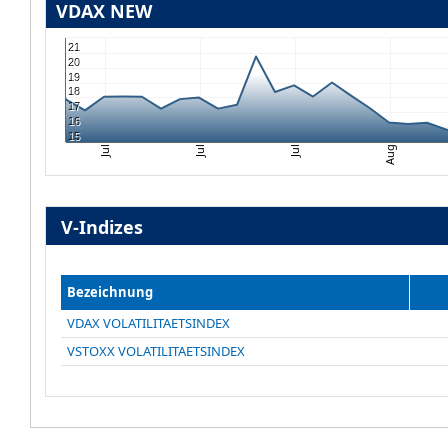
VDAX NEW
21
20
19
18
17
16
15
Jul
Jul
Jul
Aug
V-Indizes
Bezeichnung
VDAX VOLATILITAETSINDEX
VSTOXX VOLATILITAETSINDEX